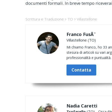
documenti formali. In breve tempo riceverai 
Scrittura e Traduzione
TO
Villastellone
Franco FusÃ¨
Villastellone (TO)
Mi chiamo Franco, ho 33 anni 
stesura di articoli su vari 
professionalità e puntualità.
Contatta
Nadia Caretti
Trofarello
(TO) - Circa 6k