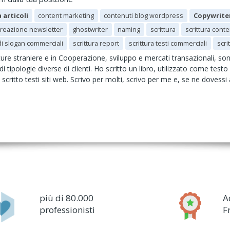
 articoli
content marketing
contenuti blog wordpress
Copywrite
creazione newsletter
ghostwriter
naming
scrittura
scrittura conte
 di slogan commerciali
scrittura report
scrittura testi commerciali
scri
ture straniere e in Cooperazione, sviluppo e mercati transazionali, so
tipologie diverse di clienti. Ho scritto un libro, utilizzato come testo 
scritto testi siti web. Scrivo per molti, scrivo per me e, se ne dovessi
più di 80.000
A
professionisti
F