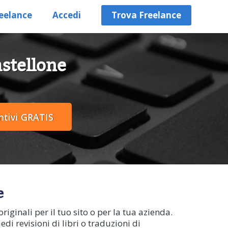
eelance
Accedi
Trova Freelance
astellone
e
riginali per il tuo sito o per la tua azienda.
edi revisioni di libri o traduzioni di