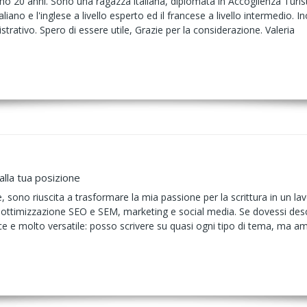
ho 20 anni. Sono una ragazza italiana, diplomata in Accoglienza Turis
aliano e l'inglese a livello esperto ed il francese a livello intermedio. In
trativo. Spero di essere utile, Grazie per la considerazione. Valeria
alla tua posizione
e, sono riuscita a trasformare la mia passione per la scrittura in un l
n ottimizzazione SEO e SEM, marketing e social media. Se dovessi desc
e e molto versatile: posso scrivere su quasi ogni tipo di tema, ma ammet