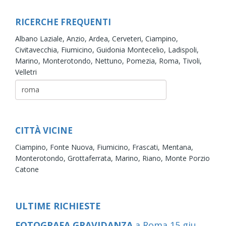
RICERCHE FREQUENTI
Albano Laziale,
Anzio,
Ardea,
Cerveteri,
Ciampino,
Civitavecchia,
Fiumicino,
Guidonia Montecelio,
Ladispoli,
Marino,
Monterotondo,
Nettuno,
Pomezia,
Roma,
Tivoli,
Velletri
CITTÀ VICINE
Ciampino,
Fonte Nuova,
Fiumicino,
Frascati,
Mentana,
Monterotondo,
Grottaferrata,
Marino,
Riano,
Monte Porzio
Catone
ULTIME RICHIESTE
FOTOGRAFA GRAVIDANZA
a Roma
15
giu