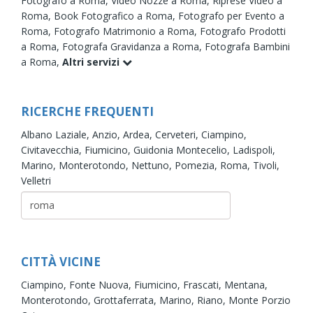
Fotografo a Roma,
Video Nozze a Roma,
Riprese Video a
Roma,
Book Fotografico a Roma,
Fotografo per Evento a
Roma,
Fotografo Matrimonio a Roma,
Fotografo Prodotti
a Roma,
Fotografa Gravidanza a Roma,
Fotografa Bambini
a Roma,
Altri servizi
RICERCHE FREQUENTI
Albano Laziale,
Anzio,
Ardea,
Cerveteri,
Ciampino,
Civitavecchia,
Fiumicino,
Guidonia Montecelio,
Ladispoli,
Marino,
Monterotondo,
Nettuno,
Pomezia,
Roma,
Tivoli,
Velletri
CITTÀ VICINE
Ciampino,
Fonte Nuova,
Fiumicino,
Frascati,
Mentana,
Monterotondo,
Grottaferrata,
Marino,
Riano,
Monte Porzio