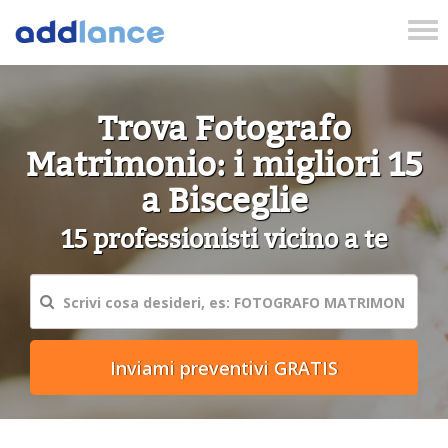
Tog
nav
Trova Fotografo
Matrimonio: i migliori 15
a Bisceglie
15 professionisti vicino a te