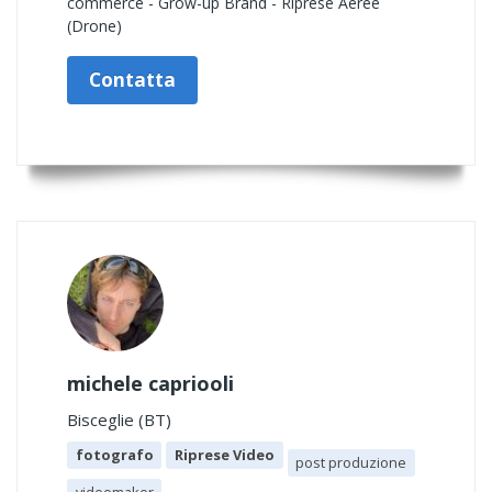
commerce - Grow-up Brand - Riprese Aeree
(Drone)
Contatta
michele capriooli
Bisceglie (BT)
fotografo
Riprese Video
post produzione