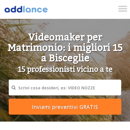
Tog
nav
Videomaker per
Matrimonio: i migliori 15
a Bisceglie
15 professionisti vicino a te