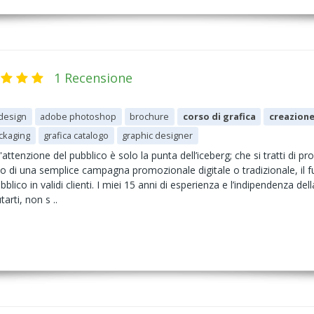
1 Recensione
design
adobe photoshop
brochure
corso di grafica
creazione
ckaging
grafica catalogo
graphic designer
ttenzione del pubblico è solo la punta dell’iceberg; che si tratti di pr
 o di una semplice campagna promozionale digitale o tradizionale, il f
blico in validi clienti. I miei 15 anni di esperienza e l’indipendenza d
arti, non s ..