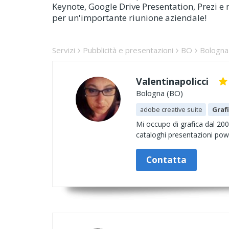
Keynote, Google Drive Presentation, Prezi e mo
per un'importante riunione aziendale!
Servizi
Pubblicità e presentazioni
BO
Bologna
Valentinapolicci
Bologna (BO)
adobe creative suite
Graf
Mi occupo di grafica dal 2009
cataloghi presentazioni powe
Contatta