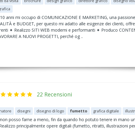
tti da visita
brochure
design grafico
direttore grafico
disegno vola
grafica
e 10 anni mi occupo di COMUNICAZIONE E MARKETING, una passione c
À e BUDGET, per questo mi adatto alle esigenze dei clienti, offrend
oerenti ✦ Realizzo SITI WEB moderni e performanti ✦ Produco CONT
VORARE A NUOVI PROGETTI, perché og ..
22 Recensioni
natore
disegni
disegno di logo
fumetto
grafica digitale
illust
hé non posso farne a meno, fin da quando ho potuto tenere in mano un
ealizzo principalmente opere digitali (fumetto, ritratti, illustrazioni 