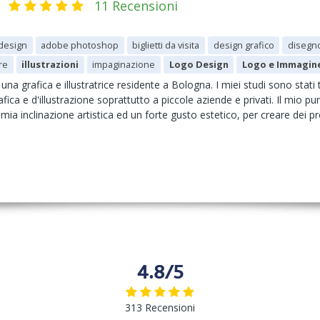
11 Recensioni
design
adobe photoshop
biglietti da visita
design grafico
disegno
ore
illustrazioni
impaginazione
Logo Design
Logo e Immagin
a grafica e illustratrice residente a Bologna. I miei studi sono stati t
rafica e d'illustrazione soprattutto a piccole aziende e privati. Il mio p
ia inclinazione artistica ed un forte gusto estetico, per creare dei pr
4.8/5
313 Recensioni