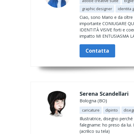
adobe creative suite
biglie
graphic designer
identita 
Ciao, sono Mario e da oltr
importante CONIUGARE QUALIT
IDENTITÀ VISIVE forti e c
impatto MI ENTUSIASMA LA
Contatta
Serena Scandellari
Bologna (BO)
caricature
dipinto
diseg
Illustratrice, disegno perc
falegname: ho preso da lui. R
(acrilico su tela)