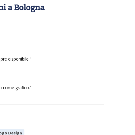
ni a Bologna
re disponibile!"
io come grafico."
ogo Design