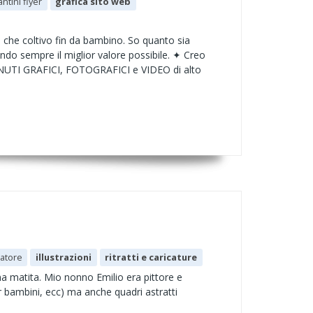
ntini flyer
grafica sito web
he coltivo fin da bambino. So quanto sia
o sempre il miglior valore possibile. ✦ Creo
ENUTI GRAFICI, FOTOGRAFICI e VIDEO di alto
ratore
illustrazioni
ritratti e caricature
a matita. Mio nonno Emilio era pittore e
per bambini, ecc) ma anche quadri astratti