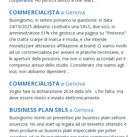
cooperativa. Ho perso il lavoro a fine Marz ..
COMMERCIALISTA
a Genova
Buongiorno, in sintesi poniamo la questione: in data
24/10/2025 abbiamo costituito una SRLS, due soci, io
amministratore 51% che gestisce una pagina su "Pinterest"
che tratta scarpe di marca e moda, e che intende
monetizzare attraverso affiliazione ai brand. Ci siamo rivolti
ad un commercialista per avviare le pratiche necessarie, e
le aperture delle posizioni, ma non ci siamo accordati per il
compenso annuo dello studio. Considerato che siamo agli
inizi, non abbiamo dipendent ..
COMMERCIALISTA
a Genova
Voglio fare la dichiarazione 2024 della srls . L'ho fatta, ma
deve essere rivisto e inviato elettronicamente.
BUSINESS PLAN SRLS
a Genova
Buongiorno Vorrei un preventivo per business plain settore
sicurezza. Ho una start up legata ad un brevetto ottenuto e
devo produrre un business plain impeccabile per poter
accedere ad un finanziamento per poter commercializzare il