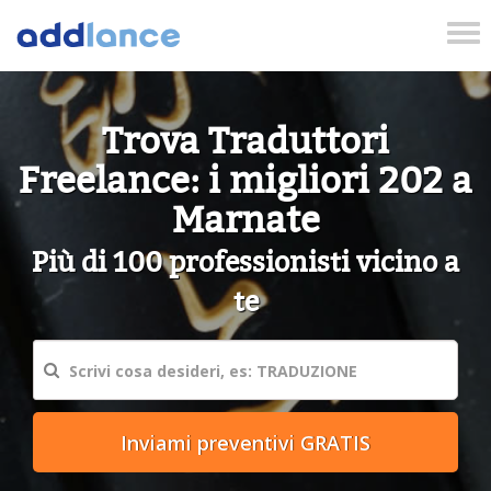
Tog
nav
Trova Traduttori
Freelance: i migliori 202 a
Marnate
Più di 100 professionisti vicino a
te