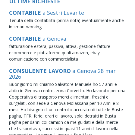
ULTIME RICHIESTE
CONTABILE
a Sestri Levante
Tenuta della Contabilità (prima nota) eventualmente anche
in smart working
CONTABILE
a Genova
fatturazione estera, passiva, attiva, gestione fatture
ecommerce e piattaforme quali amazon, ebay
comunicazione con commercialista
CONSULENTE LAVORO
a Genova
28
mar
2026
Buongiorno mi chiamo Salvatore Manuele ho 57 anni e
abito in Genova centro, zona Corvetto. Ho lavorato per una
Cooperativa di trasporto merci alimentari, freschi e
surgelati, con sede a Genova Molassana per 10 Anni e 8
mesi. Ho bisogno di un controllo accurato di tutte le Buste
pagha, TFR, ferie, orari di lavoro, soldi detratti in Busta
pagha per danni coi camion da me guidati e della merce
che trasportavo, successi in quasi 11 anni di lavoro nella
cooperativa. Ho perso il lavoro a fine Marz ..