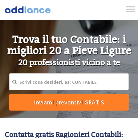
Tog
nav
Trova il tuo Contabile: i
migliori 20 a Pieve Ligure
20 professionisti vicino a te
Contatta gratis Ragionieri Contabili: