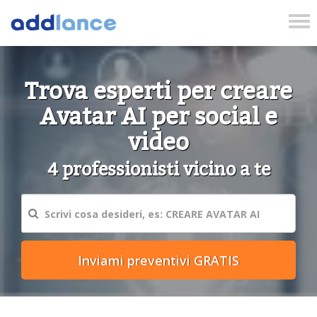
Tog
nav
Trova esperti per creare
Avatar AI per social e
video
4 professionisti vicino a te