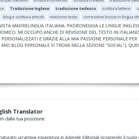
esti per bambini
scrittura contenuti
scrittura creativa
traduzione ital
ese
Traduzione Inglese
traduzione tedesco
scrittura lettere
s
blog e scrittura articoli
revisione testo
correzione bozze in lingua st
ISTA MADRELINGUA ITALIANA. PADRONEGGIA LE LINGUE INGLES
ICO. MI OCCUPO ANCHE DI REVISIONE DEL TESTO IN ITALIANO E
 PERSONALIZZATI E GRAZIE ALLA MIA PASSIONE PERSONALE PER 
 AL MIO BLOG PERSONALE SI TROVA NELLA SEZIONE "SOCIAL"). QUE
glish Translator
km dalla tua posizione
aturato un'ampia esperienza in Aziende Editoriali ricoprendo il ruolo di