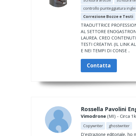
scrittura articoli
scrittura t
controllo punteggiatura ingl
Correzione Bozze e Testi
TRADUTTRICE PROFESSION
AL SETTORE ENOGASTRONOM
LAUREA. CREO CONTENUTI
TESTI CREATIVI. (IL LINK
E NEI TEMPI DI CONSE ..
Contatta
Rossella Pavolini En
Vimodrone
(MI) - Circa 1
Copywriter
ghostwriter
D'estrazione editoriale, ho m