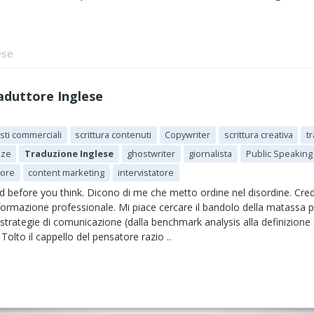
ese
raduttore Inglese
esti commerciali
scrittura contenuti
Copywriter
scrittura creativa
t
zze
Traduzione Inglese
ghostwriter
giornalista
Public Speaking
tore
content marketing
intervistatore
 before you think. Dicono di me che metto ordine nel disordine. Credo
ormazione professionale. Mi piace cercare il bandolo della matassa per
strategie di comunicazione (dalla benchmark analysis alla definizione
 Tolto il cappello del pensatore razio ..