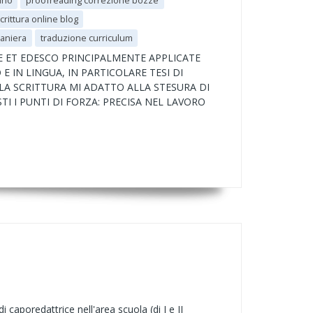
iano
proofreading correzione bozze
crittura online blog
raniera
traduzione curriculum
E ET EDESCO PRINCIPALMENTE APPLICATE
 IN LINGUA, IN PARTICOLARE TESI DI
LA SCRITTURA MI ADATTO ALLA STESURA DI
STI I PUNTI DI FORZA: PRECISA NEL LAVORO
 caporedattrice nell'area scuola (di I e II