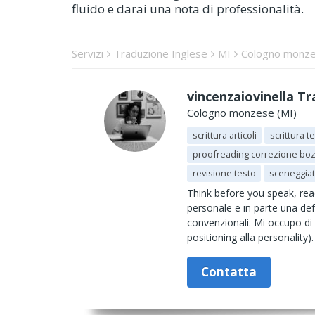
fluido e darai una nota di professionalità.
Servizi
Traduzione Inglese
MI
Cologno monz
vincenzaiovinella T
Cologno monzese (MI)
scrittura articoli
scrittura t
proofreading correzione bo
revisione testo
sceneggia
Think before you speak, read
personale e in parte una def
convenzionali. Mi occupo di 
positioning alla personality).
Contatta