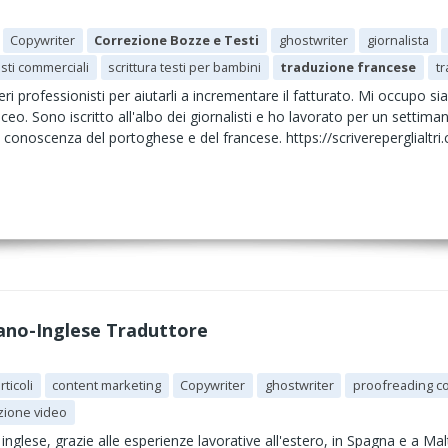
Copywriter
Correzione Bozze e Testi
ghostwriter
giornalista
esti commerciali
scrittura testi per bambini
traduzione francese
t
beri professionisti per aiutarli a incrementare il fatturato. Mi occupo si
taceo. Sono iscritto all'albo dei giornalisti e ho lavorato per un settima
conoscenza del portoghese e del francese. https://scrivereperglialtri
iano-Inglese Traduttore
rticoli
content marketing
Copywriter
ghostwriter
proofreading c
zione video
inglese, grazie alle esperienze lavorative all'estero, in Spagna e a Mal