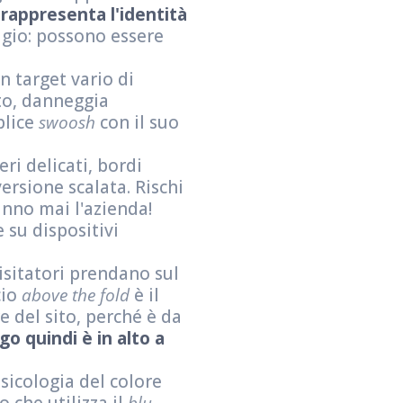
é
rappresenta l'identità
agio: possono essere
n target vario di
rto, danneggia
plice
swoosh
con il suo
eri delicati, bordi
versione scalata. Rischi
anno mai l'azienda!
 su dispositivi
isitatori prendano sul
cio
above the fold
è il
e del sito, perché è da
go quindi è in alto a
sicologia del colore
o che utilizza il
blu