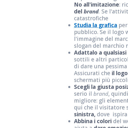
No all'imitazione
: r
del
brand
.
Se l'attiv
catastrofiche
Studia la grafica
per
pubblico. Se il logo
l'immagine del marc
slogan del marchio re
Adattalo a qualsias
sottili e altri parti
di dare una pessima 
Assicurati che
il log
schermati più picco
Scegli la giusta pos
serio il
brand
, quind
migliore: gli elemen
qui che il visitatore
sinistra,
dove ispira 
Abbina i colori
del we
aiuta a
dare emozion