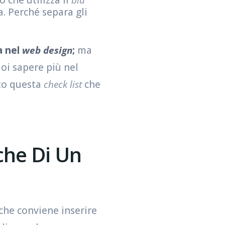
. Perché separa gli
 nel
web design
;
ma
uoi sapere più nel
ito questa
check list
che
che Di Un
 che conviene inserire