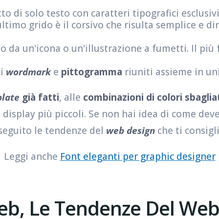
atto di solo testo con caratteri tipografici esclusi
ultimo grido è il corsivo che risulta semplice e d
tto da un'icona o un'illustrazione a fumetti. Il pi
di
wordmark
e
pittogramma
riuniti assieme in u
late
già fatti
, alle
combinazioni di colori sbaglia
 display più piccoli. Se non hai idea di come deve 
 seguito le tendenze del
web design
che ti consig
Leggi anche
Font eleganti per graphic designer
Web, Le Tendenze Del Web