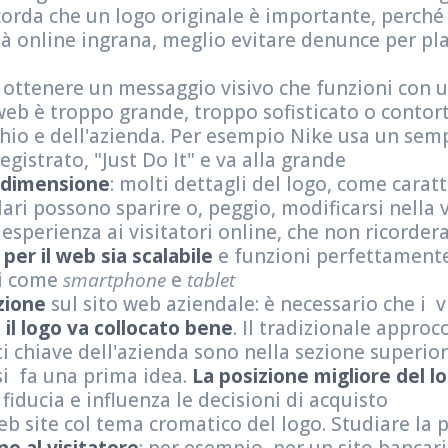
icorda che un logo originale è importante, perch
ità online ingrana, meglio evitare denunce per pl
 ottenere un messaggio visivo che funzioni con u
 web è troppo grande, troppo sofisticato o conto
hio e dell'azienda. Per esempio Nike usa un sem
gistrato, "Just Do It" e va alla grande
i dimensione
: molti dettagli del logo, come caratt
colari possono sparire o, peggio, modificarsi nella 
esperienza ai visitatori online, che non ricorder
o per il web sia scalabile
e funzioni perfettamente
li come
smartphone
e
tablet
izione
sul sito web aziendale: è necessario che i v
i
il logo va collocato bene
. Il tradizionale approc
ti chiave dell'azienda sono nella sezione superior
 si fa una prima idea.
La posizione migliore del lo
fiducia e influenza le decisioni di acquisto
b site col tema cromatico del logo. Studiare la p
e al visitatore
: per esempio, per un sito bancari