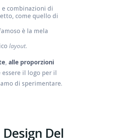
vi e combinazioni di
iretto, come quello di
ù famoso è la mela
nico
layout
.
te
,
alle proporzioni
essere il logo per il
liamo di sperimentare.
 Design Del