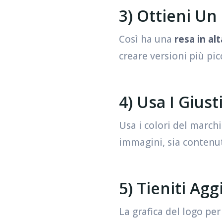
3) Ottieni Un
Così ha una
resa in al
creare versioni più pi
4) Usa I Giust
Usa i colori del march
immagini, sia contenu
5) Tieniti Ag
La grafica del logo per