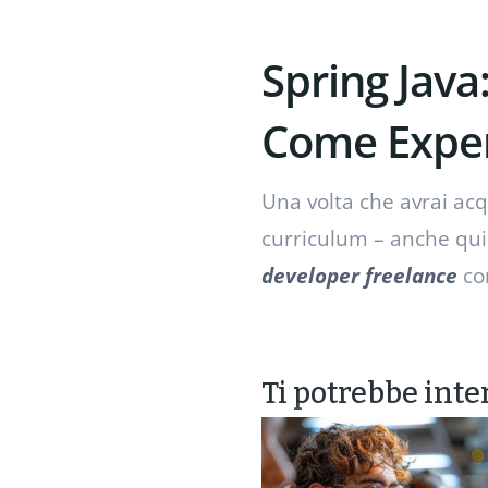
Spring Java
Come Exper
Una volta che avrai acq
curriculum – anche qu
developer freelance
co
Ti potrebbe inte