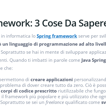
mework: 3 Cose Da Saper
in informatica lo
Spring framework
serve per svi
è un linguaggio di programmazione ad alto livel
oprattutto se hai in mente di sviluppare applicaz
tenti. Quando ti imbatti in parole come
Java Spring
re che:
 permettono di
creare applicazioni
personalizzand
 problema di dover creare tutto da zero. Ciò è poss
o
corpi di codice prescritto
riutilizzabile che fung
 il framework più popolare e più utilizzato che ogn
Soprattutto se sei un
freelance
qualificato come
sv