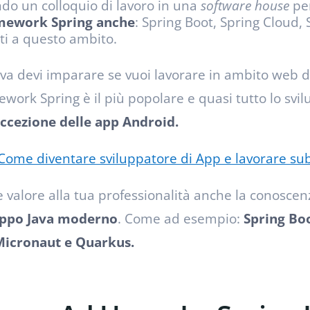
ndo un colloquio di lavoro in una
software house
per
amework Spring anche
: Spring Boot, Spring Cloud,
i a questo ambito.
va devi imparare se vuoi lavorare in ambito web 
mework Spring è il più popolare e quasi tutto lo svi
ccezione delle app Android.
Come diventare sviluppatore di App e lavorare sub
valore alla tua professionalità anche la conoscenz
uppo Java moderno
. Come ad esempio:
Spring Boo
 Micronaut e Quarkus.