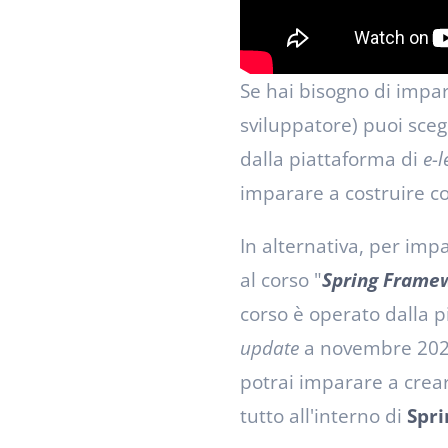
Se hai bisogno di impa
sviluppatore) puoi scegl
dalla piattaforma di
e-
imparare a costruire co
In alternativa, per imp
al corso "
Spring Framew
corso è operato dalla 
update
a novembre 2021) 
potrai imparare a crear
tutto all'interno di
Spri