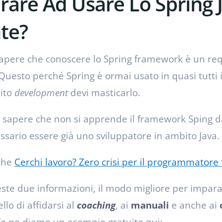
are Ad Usare Lo Spring 
te?
sapere che conoscere lo Spring framework è un req
. Questo perché Spring è ormai usato in quasi tutti 
bito
development
devi masticarlo.
sapere che non si apprende il framework Sping dal
cessario essere già uno sviluppatore in ambito Java.
che
Cerchi lavoro? Zero crisi per il programmatore
este due informazioni, il modo migliore per impara
lo di affidarsi al
coaching
, ai
manuali
e anche ai
 Te ne diamo un esempio gratuito qui: