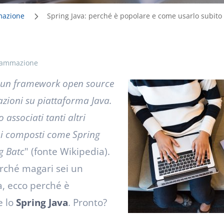
mazione
Spring Java: perché è popolare e come usarlo subito
grammazione
è un framework open source
azioni su piattaforma Java.
associati tanti altri
mi composti come Spring
g Batc
" (fonte Wikipedia).
erché magari sei un
, ecco perché è
e lo
Spring Java
. Pronto?