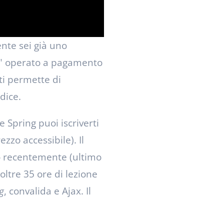
te sei già uno
" operato a pagamento
ti permette di
dice.
e Spring puoi iscriverti
zzo accessibile). Il
o recentemente (ultimo
 oltre 35 ore di lezione
ag
, convalida e Ajax. Il