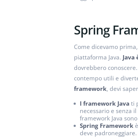
Spring Fra
Come dicevamo prima, 
piattaforma Java.
Java 
dovrebbero conoscere. S
contempo utili e diver
framework
, devi sape
I framework Java
ti
necessario e senza il
framework Java son
Spring Framework
è
deve padroneggiare. 