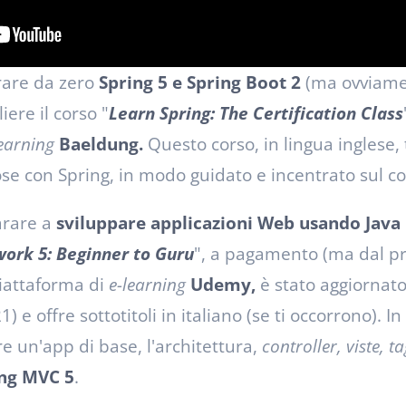
rare da zero
Spring 5 e Spring Boot 2
(ma ovviamen
iere il corso "
Learn Spring: The Certification Class
learning
Baeldung.
Questo corso, in lingua inglese, 
se con Spring, in modo guidato e incentrato sul co
arare a
sviluppare applicazioni Web usando Java
ork 5: Beginner to Guru
", a pagamento (ma dal pre
piattaforma di
e-learning
Udemy,
è stato aggiornat
e offre sottotitoli in italiano (se ti occorrono). In
e un'app di base, l'architettura,
controller, viste, t
ng MVC 5
.