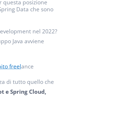
 questa posizione
 Spring Data che sono
development nel 2022?
luppo Java avviene
ito freel
ance
a di tutto quello che
t e Spring Cloud,