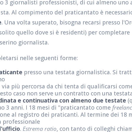
o 3 giornalisti professionisti, di cui almeno un
ista. Al compimento del praticantato è necessar
e
. Una volta superato, bisogna recarsi presso l'O
olito quello dove si è residenti) per completare l
serino giornalista.
pletarsi nelle seguenti forme:
aticante
presso una testata giornalistica. Si trat
no
la via più percorsa da chi tenta di qualificarsi com
uesto caso non serve un contratto con una testa
dinata e continuativa con almeno due testate
(q
no 3 anni. I 18 mesi di "praticantato come
freelan
one al registro dei praticanti. Al termine dei 18 
à professionale
'ufficio
.
Estrema ratio
, con tanto di colleghi chia