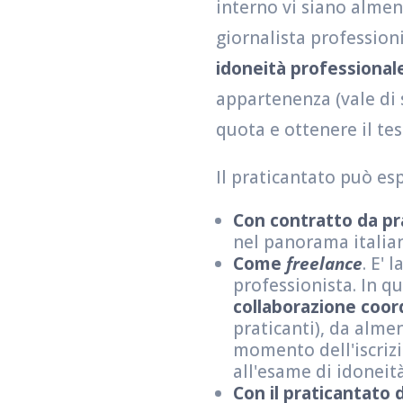
interno vi siano almen
giornalista profession
idoneità professional
appartenenza (vale di s
quota e ottenere il tes
Il praticantato può es
Con contratto da pr
nel panorama italia
Come
freelance
. E' 
professionista. In q
collaborazione coor
praticanti), da alme
momento dell'iscrizi
all'esame di idoneit
Con il praticantato d