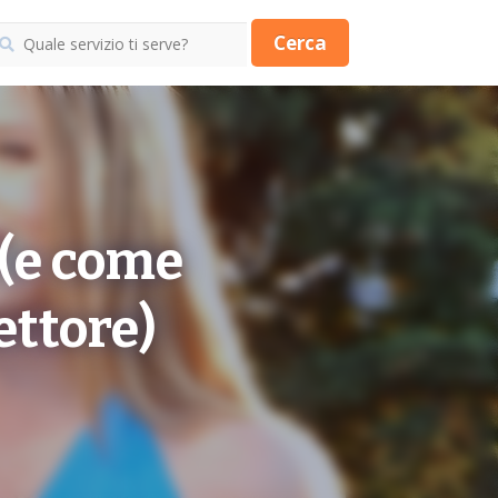
Cerca
 (e come
ettore)