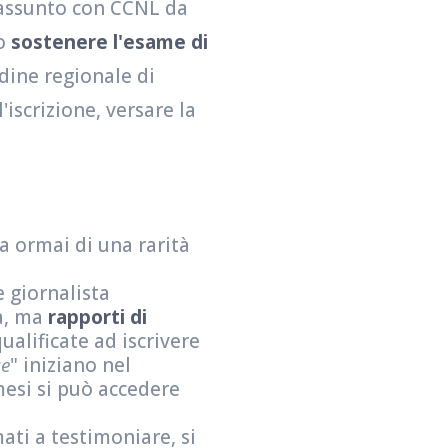
o assunto con CCNL da
io
sostenere l'esame di
rdine regionale di
'iscrizione, versare la
ta ormai di una rarità
e giornalista
ta, ma
rapporti di
ualificate ad iscrivere
ce
" iniziano nel
mesi si può accedere
mati a testimoniare, si