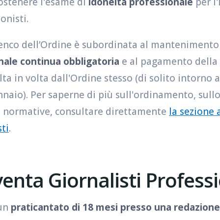
ostenere l'esame di
idoneità professionale
per l'
onisti.
nco dell’Ordine è subordinata al mantenimento de
ale continua obbligatoria
e al pagamento della
lta in volta dall'Ordine stesso (di solito intorno
naio). Per saperne di più sull'ordinamento, sull
ni normative, consultare direttamente
la sezione 
ti
.
enta Giornalisti Professi
 un
praticantato di 18 mesi presso una redazione 