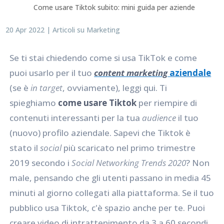
Come usare Tiktok subito: mini guida per aziende
20 Apr 2022
|
Articoli su Marketing
Se ti stai chiedendo come si usa TikTok e come
puoi usarlo per il tuo
content marketing
aziendale
(se è
in target
, ovviamente), leggi qui. Ti
spieghiamo
come usare Tiktok
per riempire di
contenuti interessanti per la tua
audience
il tuo
(nuovo) profilo aziendale. Sapevi che Tiktok è
stato il
social
più scaricato nel primo trimestre
2019 secondo i
Social Networking Trends 2020
? Non
male, pensando che gli utenti passano in media 45
minuti al giorno collegati alla piattaforma. Se il tuo
pubblico usa Tiktok, c'è spazio anche per te. Puoi
creare video di intrattenimento da 3 a 60 secondi