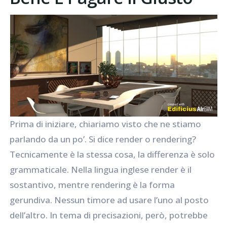
Prima di iniziare, chiariamo visto che ne stiamo
parlando da un po’. Si dice render o rendering?
Tecnicamente è la stessa cosa, la differenza è solo
grammaticale. Nella lingua inglese render è il
sostantivo, mentre rendering è la forma
gerundiva. Nessun timore ad usare l’uno al posto
dell’altro. In tema di precisazioni, però, potrebbe